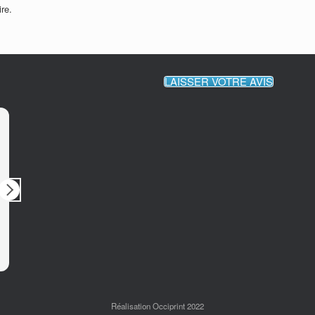
re.
LAISSER VOTRE AVIS
Domaine BIAR
il y a 4 ans
il y 
Société très à l'écoute et toujours
Très conte
réactive. David propose un service
impressions
de qualité, il est toujours
service de 
disponible et très arrangeant.
est force d
Merci David, nous sommes très
réactif et 
Lire la suite
Lire la suite
contents et satisfaits de
adaptabilit
collaborer avec vous depuis ces
renforcer l
derniers mois.
Je recomm
n’hésiterai
Réalisation Occiprint 2022