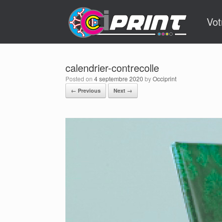
Skip
to
Vot
content
calendrier-contrecolle
Posted on
4 septembre 2020
by
Occiprint
← Previous
Next →