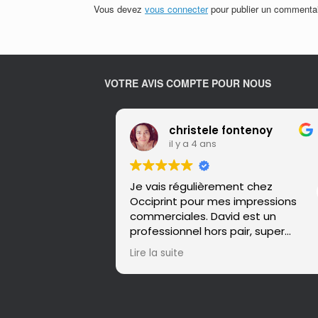
Vous devez
vous connecter
pour publier un commentai
VOTRE AVIS COMPTE POUR NOUS
christele fontenoy
il y a 4 ans
Je vais régulièrement chez
Occiprint pour mes impressions
commerciales. David est un
professionnel hors pair, super
réactif et sympathique.
Lire la suite
Le rendu travail est toujours nickel,
répondant au plus près de mon
besoin. Je recommande à 200%!